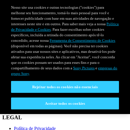
Nosso site usa cookies e outras tecnologias ("cookies") para
melhorar seu funcionamento, torná-lo mais pessoal para você e
fornecer publicidade com base em suas atividades de navegação e
interesses neste site e em outros. Para saber mais veja a nossa
Política
de Privacidade e Cookies
. Para fazer escolhas sobre cookies
específicos, incluída a retirada do consentimento após tê-lo
concedido, acesse nossa
Ferramenta de Consentimento de Cookies
(disponível em todas as páginas). Você não precisa ter cookies
ativados para usar nossos sites e aplicativos, mas desativá-los pode
afetar sua experiência neles. Ao clicar em "Aceitar", você concorda
que os cookies possam ser usados para esses fins e para o
compartilhamento de seus dados com a
Sony Pictures
e
empresas do
SÉRIES
PROGRAMAÇÃO
grupo Sony
.
Rejeitar todos os cookies não essenciais
CONECTAR
Fale Conosco
Aceitar todos os cookies
Perguntas Frequentes
LEGAL
Política de Privacidade