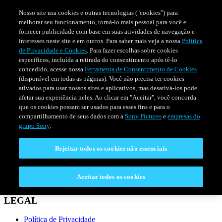
Nosso site usa cookies e outras tecnologias ("cookies") para
melhorar seu funcionamento, torná-lo mais pessoal para você e
fornecer publicidade com base em suas atividades de navegação e
interesses neste site e em outros. Para saber mais veja a nossa
Política
de Privacidade e Cookies
. Para fazer escolhas sobre cookies
específicos, incluída a retirada do consentimento após tê-lo
concedido, acesse nossa
Ferramenta de Consentimento de Cookies
(disponível em todas as páginas). Você não precisa ter cookies
ativados para usar nossos sites e aplicativos, mas desativá-los pode
afetar sua experiência neles. Ao clicar em "Aceitar", você concorda
que os cookies possam ser usados para esses fins e para o
compartilhamento de seus dados com a
Sony Pictures
e
empresas do
SÉRIES
PROGRAMAÇÃO
grupo Sony
.
Rejeitar todos os cookies não essenciais
CONECTAR
Fale Conosco
Aceitar todos os cookies
Perguntas Frequentes
LEGAL
Política de Privacidade