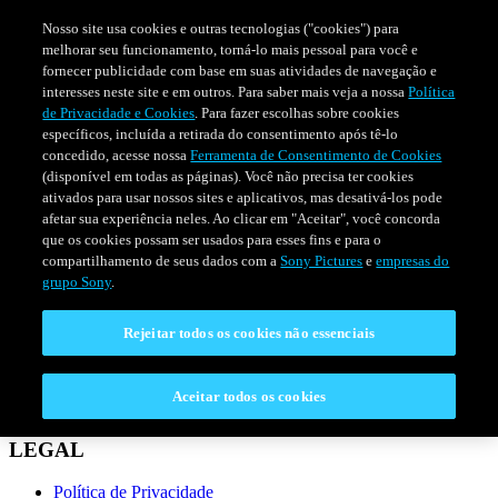
Nosso site usa cookies e outras tecnologias ("cookies") para
melhorar seu funcionamento, torná-lo mais pessoal para você e
fornecer publicidade com base em suas atividades de navegação e
interesses neste site e em outros. Para saber mais veja a nossa
Política
de Privacidade e Cookies
. Para fazer escolhas sobre cookies
específicos, incluída a retirada do consentimento após tê-lo
concedido, acesse nossa
Ferramenta de Consentimento de Cookies
(disponível em todas as páginas). Você não precisa ter cookies
ativados para usar nossos sites e aplicativos, mas desativá-los pode
afetar sua experiência neles. Ao clicar em "Aceitar", você concorda
que os cookies possam ser usados para esses fins e para o
compartilhamento de seus dados com a
Sony Pictures
e
empresas do
SÉRIES
PROGRAMAÇÃO
grupo Sony
.
Rejeitar todos os cookies não essenciais
CONECTAR
Fale Conosco
Aceitar todos os cookies
Perguntas Frequentes
LEGAL
Política de Privacidade