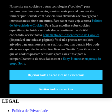
Nosso site usa cookies e outras tecnologias ("cookies") para
melhorar seu funcionamento, torná-lo mais pessoal para você e
fornecer publicidade com base em suas atividades de navegação e
interesses neste site e em outros. Para saber mais veja a nossa
Política
de Privacidade e Cookies
. Para fazer escolhas sobre cookies
específicos, incluída a retirada do consentimento após tê-lo
concedido, acesse nossa
Ferramenta de Consentimento de Cookies
(disponível em todas as páginas). Você não precisa ter cookies
ativados para usar nossos sites e aplicativos, mas desativá-los pode
afetar sua experiência neles. Ao clicar em "Aceitar", você concorda
que os cookies possam ser usados para esses fins e para o
compartilhamento de seus dados com a
Sony Pictures
e
empresas do
SÉRIES
PROGRAMAÇÃO
grupo Sony
.
Rejeitar todos os cookies não essenciais
CONECTAR
Fale Conosco
Aceitar todos os cookies
Perguntas Frequentes
LEGAL
Política de Privacidade