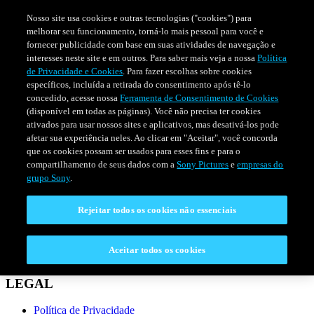
Nosso site usa cookies e outras tecnologias ("cookies") para
melhorar seu funcionamento, torná-lo mais pessoal para você e
fornecer publicidade com base em suas atividades de navegação e
interesses neste site e em outros. Para saber mais veja a nossa
Política
de Privacidade e Cookies
. Para fazer escolhas sobre cookies
específicos, incluída a retirada do consentimento após tê-lo
concedido, acesse nossa
Ferramenta de Consentimento de Cookies
(disponível em todas as páginas). Você não precisa ter cookies
ativados para usar nossos sites e aplicativos, mas desativá-los pode
afetar sua experiência neles. Ao clicar em "Aceitar", você concorda
que os cookies possam ser usados para esses fins e para o
compartilhamento de seus dados com a
Sony Pictures
e
empresas do
SÉRIES
PROGRAMAÇÃO
grupo Sony
.
Rejeitar todos os cookies não essenciais
CONECTAR
Fale Conosco
Aceitar todos os cookies
Perguntas Frequentes
LEGAL
Política de Privacidade