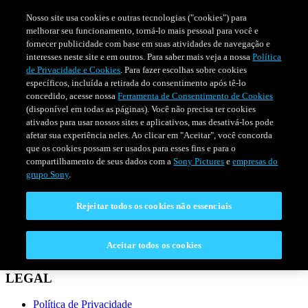
Nosso site usa cookies e outras tecnologias ("cookies") para
melhorar seu funcionamento, torná-lo mais pessoal para você e
fornecer publicidade com base em suas atividades de navegação e
interesses neste site e em outros. Para saber mais veja a nossa
Política
de Privacidade e Cookies
. Para fazer escolhas sobre cookies
específicos, incluída a retirada do consentimento após tê-lo
concedido, acesse nossa
Ferramenta de Consentimento de Cookies
(disponível em todas as páginas). Você não precisa ter cookies
ativados para usar nossos sites e aplicativos, mas desativá-los pode
afetar sua experiência neles. Ao clicar em "Aceitar", você concorda
que os cookies possam ser usados para esses fins e para o
compartilhamento de seus dados com a
Sony Pictures
e
empresas do
SÉRIES
PROGRAMAÇÃO
grupo Sony
.
Rejeitar todos os cookies não essenciais
CONECTAR
Fale Conosco
Aceitar todos os cookies
Perguntas Frequentes
LEGAL
Política de Privacidade