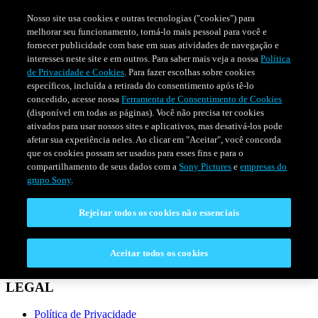
Nosso site usa cookies e outras tecnologias ("cookies") para
melhorar seu funcionamento, torná-lo mais pessoal para você e
fornecer publicidade com base em suas atividades de navegação e
interesses neste site e em outros. Para saber mais veja a nossa
Política
de Privacidade e Cookies
. Para fazer escolhas sobre cookies
específicos, incluída a retirada do consentimento após tê-lo
concedido, acesse nossa
Ferramenta de Consentimento de Cookies
(disponível em todas as páginas). Você não precisa ter cookies
ativados para usar nossos sites e aplicativos, mas desativá-los pode
afetar sua experiência neles. Ao clicar em "Aceitar", você concorda
que os cookies possam ser usados para esses fins e para o
compartilhamento de seus dados com a
Sony Pictures
e
empresas do
SÉRIES
PROGRAMAÇÃO
grupo Sony
.
Rejeitar todos os cookies não essenciais
CONECTAR
Fale Conosco
Aceitar todos os cookies
Perguntas Frequentes
LEGAL
Política de Privacidade