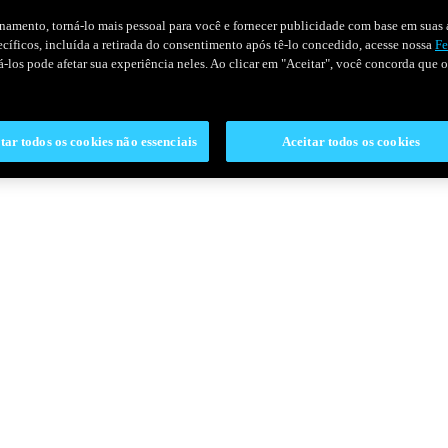
onamento, torná-lo mais pessoal para você e fornecer publicidade com base em suas a
pecíficos, incluída a retirada do consentimento após tê-lo concedido, acesse nossa
Fe
ivá-los pode afetar sua experiência neles. Ao clicar em "Aceitar", você concorda que
tar todos os cookies não essenciais
Aceitar todos os cookies