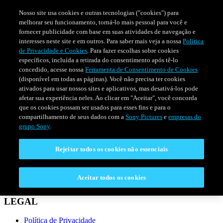
Nosso site usa cookies e outras tecnologias ("cookies") para
melhorar seu funcionamento, torná-lo mais pessoal para você e
fornecer publicidade com base em suas atividades de navegação e
interesses neste site e em outros. Para saber mais veja a nossa
Política
de Privacidade e Cookies
. Para fazer escolhas sobre cookies
específicos, incluída a retirada do consentimento após tê-lo
concedido, acesse nossa
Ferramenta de Consentimento de Cookies
(disponível em todas as páginas). Você não precisa ter cookies
ativados para usar nossos sites e aplicativos, mas desativá-los pode
afetar sua experiência neles. Ao clicar em "Aceitar", você concorda
que os cookies possam ser usados para esses fins e para o
compartilhamento de seus dados com a
Sony Pictures
e
empresas do
SÉRIES
PROGRAMAÇÃO
grupo Sony
.
Rejeitar todos os cookies não essenciais
CONECTAR
Fale Conosco
Aceitar todos os cookies
Perguntas Frequentes
LEGAL
Política de Privacidade