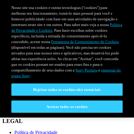
Nosso site usa cookies e outras tecnologias ("cookies") para
melhorar seu funcionamento, torná-lo mais pessoal para você e
fornecer publicidade com base em suas atividades de navegação e
interesses neste site e em outros. Para saber mais veja a nossa
Política
de Privacidade e Cookies
. Para fazer escolhas sobre cookies
específicos, incluída a retirada do consentimento após tê-lo
concedido, acesse nossa
Ferramenta de Consentimento de Cookies
(disponível em todas as páginas). Você não precisa ter cookies
ativados para usar nossos sites e aplicativos, mas desativá-los pode
afetar sua experiência neles. Ao clicar em "Aceitar", você concorda
que os cookies possam ser usados para esses fins e para o
compartilhamento de seus dados com a
Sony Pictures
e
empresas do
SÉRIES
PROGRAMAÇÃO
grupo Sony
.
Rejeitar todos os cookies não essenciais
CONECTAR
Fale Conosco
Aceitar todos os cookies
Perguntas Frequentes
LEGAL
Política de Privacidade