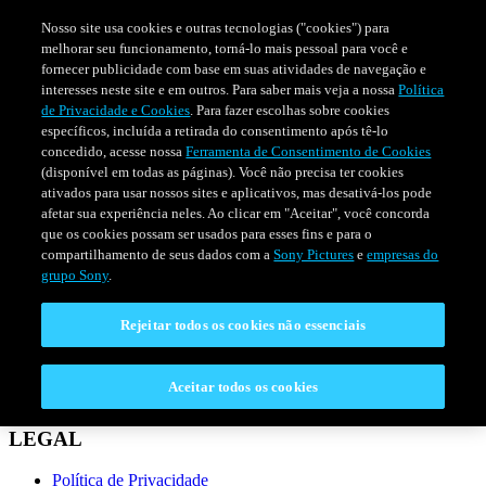
Nosso site usa cookies e outras tecnologias ("cookies") para
melhorar seu funcionamento, torná-lo mais pessoal para você e
fornecer publicidade com base em suas atividades de navegação e
interesses neste site e em outros. Para saber mais veja a nossa
Política
de Privacidade e Cookies
. Para fazer escolhas sobre cookies
específicos, incluída a retirada do consentimento após tê-lo
concedido, acesse nossa
Ferramenta de Consentimento de Cookies
(disponível em todas as páginas). Você não precisa ter cookies
ativados para usar nossos sites e aplicativos, mas desativá-los pode
afetar sua experiência neles. Ao clicar em "Aceitar", você concorda
que os cookies possam ser usados para esses fins e para o
compartilhamento de seus dados com a
Sony Pictures
e
empresas do
SÉRIES
PROGRAMAÇÃO
grupo Sony
.
Rejeitar todos os cookies não essenciais
CONECTAR
Fale Conosco
Aceitar todos os cookies
Perguntas Frequentes
LEGAL
Política de Privacidade