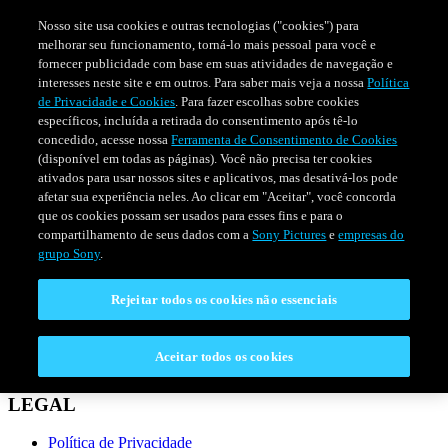
Nosso site usa cookies e outras tecnologias ("cookies") para
melhorar seu funcionamento, torná-lo mais pessoal para você e
fornecer publicidade com base em suas atividades de navegação e
interesses neste site e em outros. Para saber mais veja a nossa
Política
de Privacidade e Cookies
. Para fazer escolhas sobre cookies
específicos, incluída a retirada do consentimento após tê-lo
concedido, acesse nossa
Ferramenta de Consentimento de Cookies
(disponível em todas as páginas). Você não precisa ter cookies
ativados para usar nossos sites e aplicativos, mas desativá-los pode
afetar sua experiência neles. Ao clicar em "Aceitar", você concorda
que os cookies possam ser usados para esses fins e para o
compartilhamento de seus dados com a
Sony Pictures
e
empresas do
SÉRIES
PROGRAMAÇÃO
grupo Sony
.
Rejeitar todos os cookies não essenciais
CONECTAR
Fale Conosco
Aceitar todos os cookies
Perguntas Frequentes
LEGAL
Política de Privacidade