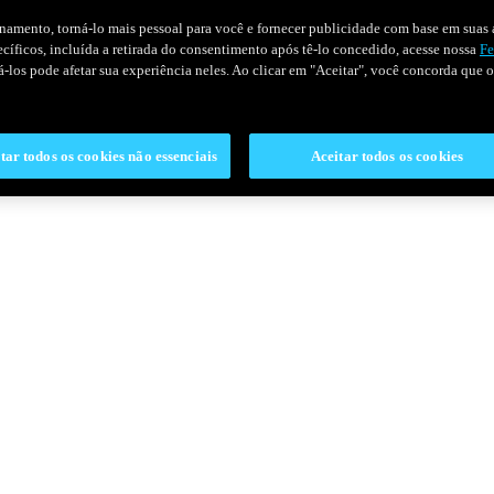
onamento, torná-lo mais pessoal para você e fornecer publicidade com base em suas a
pecíficos, incluída a retirada do consentimento após tê-lo concedido, acesse nossa
Fe
ivá-los pode afetar sua experiência neles. Ao clicar em "Aceitar", você concorda que
tar todos os cookies não essenciais
Aceitar todos os cookies