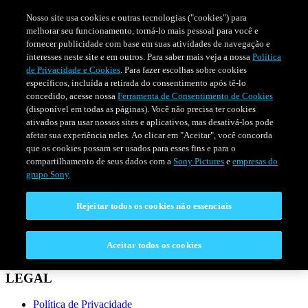
Nosso site usa cookies e outras tecnologias ("cookies") para
melhorar seu funcionamento, torná-lo mais pessoal para você e
fornecer publicidade com base em suas atividades de navegação e
interesses neste site e em outros. Para saber mais veja a nossa
Política
de Privacidade e Cookies
. Para fazer escolhas sobre cookies
específicos, incluída a retirada do consentimento após tê-lo
concedido, acesse nossa
Ferramenta de Consentimento de Cookies
(disponível em todas as páginas). Você não precisa ter cookies
ativados para usar nossos sites e aplicativos, mas desativá-los pode
afetar sua experiência neles. Ao clicar em "Aceitar", você concorda
que os cookies possam ser usados para esses fins e para o
compartilhamento de seus dados com a
Sony Pictures
e
empresas do
SÉRIES
PROGRAMAÇÃO
grupo Sony
.
Rejeitar todos os cookies não essenciais
CONECTAR
Fale Conosco
Aceitar todos os cookies
Perguntas Frequentes
LEGAL
Política de Privacidade