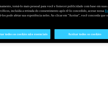
onamento, torná-lo mais pessoal para você e fornecer publicidade com base em suas a
pecíficos, incluída a retirada do consentimento após tê-lo concedido, acesse nossa
Fe
ivá-los pode afetar sua experiência neles. Ao clicar em "Aceitar", você concorda que
tar todos os cookies não essenciais
Aceitar todos os cookies