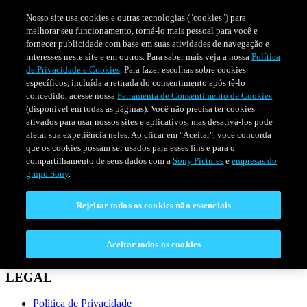
Nosso site usa cookies e outras tecnologias ("cookies") para
melhorar seu funcionamento, torná-lo mais pessoal para você e
fornecer publicidade com base em suas atividades de navegação e
interesses neste site e em outros. Para saber mais veja a nossa
Política
de Privacidade e Cookies
. Para fazer escolhas sobre cookies
específicos, incluída a retirada do consentimento após tê-lo
concedido, acesse nossa
Ferramenta de Consentimento de Cookies
(disponível em todas as páginas). Você não precisa ter cookies
ativados para usar nossos sites e aplicativos, mas desativá-los pode
afetar sua experiência neles. Ao clicar em "Aceitar", você concorda
que os cookies possam ser usados para esses fins e para o
compartilhamento de seus dados com a
Sony Pictures
e
empresas do
SÉRIES
PROGRAMAÇÃO
grupo Sony
.
Rejeitar todos os cookies não essenciais
CONECTAR
Fale Conosco
Aceitar todos os cookies
Perguntas Frequentes
LEGAL
Política de Privacidade