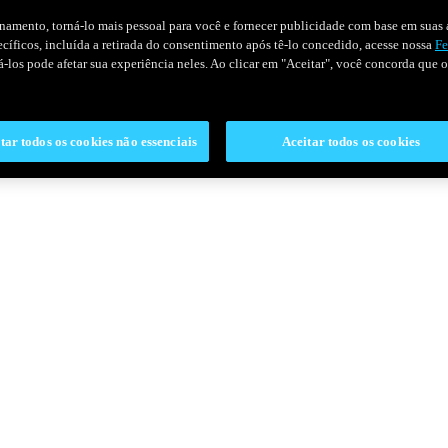
onamento, torná-lo mais pessoal para você e fornecer publicidade com base em suas a
pecíficos, incluída a retirada do consentimento após tê-lo concedido, acesse nossa
Fe
ivá-los pode afetar sua experiência neles. Ao clicar em "Aceitar", você concorda que
tar todos os cookies não essenciais
Aceitar todos os cookies