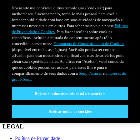
Nosso site usa cookies e outras tecnologias ("cookies") para
melhorar seu funcionamento, torná-lo mais pessoal para você e
fornecer publicidade com base em suas atividades de navegação e
interesses neste site e em outros. Para saber mais veja a nossa
Política
de Privacidade e Cookies
. Para fazer escolhas sobre cookies
específicos, incluída a retirada do consentimento após tê-lo
concedido, acesse nossa
Ferramenta de Consentimento de Cookies
(disponível em todas as páginas). Você não precisa ter cookies
ativados para usar nossos sites e aplicativos, mas desativá-los pode
afetar sua experiência neles. Ao clicar em "Aceitar", você concorda
que os cookies possam ser usados para esses fins e para o
compartilhamento de seus dados com a
Sony Pictures
e
empresas do
SÉRIES
PROGRAMAÇÃO
grupo Sony
.
Rejeitar todos os cookies não essenciais
CONECTAR
Fale Conosco
Aceitar todos os cookies
Perguntas Frequentes
LEGAL
Política de Privacidade