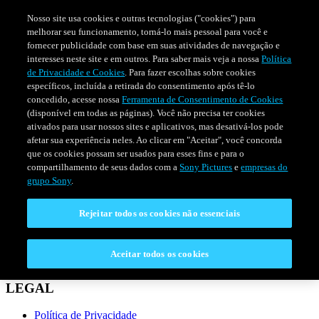
Nosso site usa cookies e outras tecnologias ("cookies") para
melhorar seu funcionamento, torná-lo mais pessoal para você e
fornecer publicidade com base em suas atividades de navegação e
interesses neste site e em outros. Para saber mais veja a nossa
Política
de Privacidade e Cookies
. Para fazer escolhas sobre cookies
específicos, incluída a retirada do consentimento após tê-lo
concedido, acesse nossa
Ferramenta de Consentimento de Cookies
(disponível em todas as páginas). Você não precisa ter cookies
ativados para usar nossos sites e aplicativos, mas desativá-los pode
afetar sua experiência neles. Ao clicar em "Aceitar", você concorda
que os cookies possam ser usados para esses fins e para o
compartilhamento de seus dados com a
Sony Pictures
e
empresas do
SÉRIES
PROGRAMAÇÃO
grupo Sony
.
Rejeitar todos os cookies não essenciais
CONECTAR
Fale Conosco
Aceitar todos os cookies
Perguntas Frequentes
LEGAL
Política de Privacidade