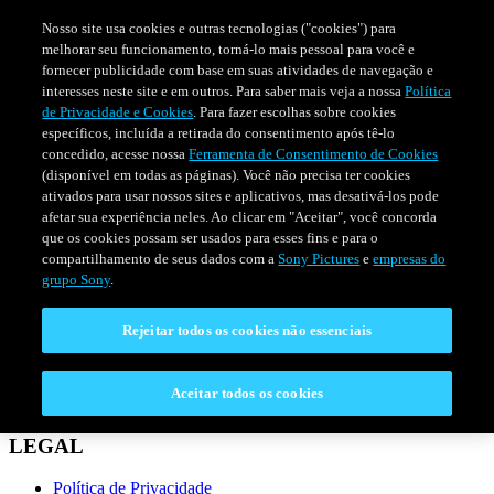
Nosso site usa cookies e outras tecnologias ("cookies") para
melhorar seu funcionamento, torná-lo mais pessoal para você e
fornecer publicidade com base em suas atividades de navegação e
interesses neste site e em outros. Para saber mais veja a nossa
Política
de Privacidade e Cookies
. Para fazer escolhas sobre cookies
específicos, incluída a retirada do consentimento após tê-lo
concedido, acesse nossa
Ferramenta de Consentimento de Cookies
(disponível em todas as páginas). Você não precisa ter cookies
ativados para usar nossos sites e aplicativos, mas desativá-los pode
afetar sua experiência neles. Ao clicar em "Aceitar", você concorda
que os cookies possam ser usados para esses fins e para o
compartilhamento de seus dados com a
Sony Pictures
e
empresas do
SÉRIES
PROGRAMAÇÃO
grupo Sony
.
Rejeitar todos os cookies não essenciais
CONECTAR
Fale Conosco
Aceitar todos os cookies
Perguntas Frequentes
LEGAL
Política de Privacidade