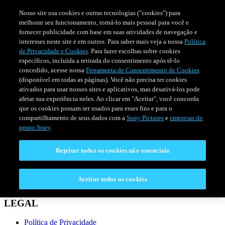
Nosso site usa cookies e outras tecnologias ("cookies") para
melhorar seu funcionamento, torná-lo mais pessoal para você e
fornecer publicidade com base em suas atividades de navegação e
interesses neste site e em outros. Para saber mais veja a nossa
Política
de Privacidade e Cookies
. Para fazer escolhas sobre cookies
específicos, incluída a retirada do consentimento após tê-lo
concedido, acesse nossa
Ferramenta de Consentimento de Cookies
(disponível em todas as páginas). Você não precisa ter cookies
ativados para usar nossos sites e aplicativos, mas desativá-los pode
afetar sua experiência neles. Ao clicar em "Aceitar", você concorda
que os cookies possam ser usados para esses fins e para o
compartilhamento de seus dados com a
Sony Pictures
e
empresas do
SÉRIES
PROGRAMAÇÃO
grupo Sony
.
Rejeitar todos os cookies não essenciais
CONECTAR
Fale Conosco
Aceitar todos os cookies
Perguntas Frequentes
LEGAL
Política de Privacidade