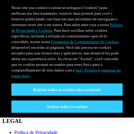
Nosso site usa cookies e outras tecnologias ("cookies") para
melhorar seu funcionamento, torná-lo mais pessoal para você e
fornecer publicidade com base em suas atividades de navegação e
interesses neste site e em outros. Para saber mais veja a nossa
Política
de Privacidade e Cookies
. Para fazer escolhas sobre cookies
específicos, incluída a retirada do consentimento após tê-lo
concedido, acesse nossa
Ferramenta de Consentimento de Cookies
(disponível em todas as páginas). Você não precisa ter cookies
ativados para usar nossos sites e aplicativos, mas desativá-los pode
afetar sua experiência neles. Ao clicar em "Aceitar", você concorda
que os cookies possam ser usados para esses fins e para o
compartilhamento de seus dados com a
Sony Pictures
e
empresas do
SÉRIES
PROGRAMAÇÃO
grupo Sony
.
Rejeitar todos os cookies não essenciais
CONECTAR
Fale Conosco
Aceitar todos os cookies
Perguntas Frequentes
LEGAL
Política de Privacidade