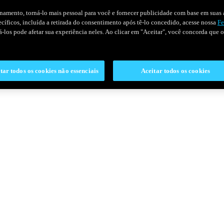
onamento, torná-lo mais pessoal para você e fornecer publicidade com base em suas a
pecíficos, incluída a retirada do consentimento após tê-lo concedido, acesse nossa
Fe
ivá-los pode afetar sua experiência neles. Ao clicar em "Aceitar", você concorda que
tar todos os cookies não essenciais
Aceitar todos os cookies