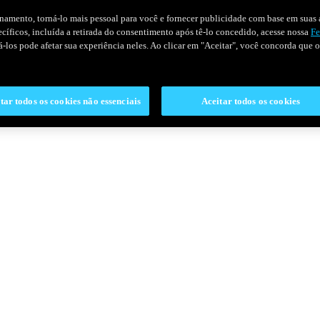
onamento, torná-lo mais pessoal para você e fornecer publicidade com base em suas a
pecíficos, incluída a retirada do consentimento após tê-lo concedido, acesse nossa
Fe
ivá-los pode afetar sua experiência neles. Ao clicar em "Aceitar", você concorda que
tar todos os cookies não essenciais
Aceitar todos os cookies