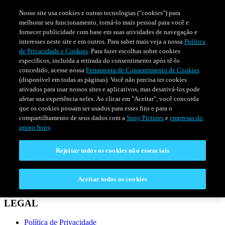
Nosso site usa cookies e outras tecnologias ("cookies") para
melhorar seu funcionamento, torná-lo mais pessoal para você e
fornecer publicidade com base em suas atividades de navegação e
interesses neste site e em outros. Para saber mais veja a nossa
Política
de Privacidade e Cookies
. Para fazer escolhas sobre cookies
específicos, incluída a retirada do consentimento após tê-lo
concedido, acesse nossa
Ferramenta de Consentimento de Cookies
(disponível em todas as páginas). Você não precisa ter cookies
ativados para usar nossos sites e aplicativos, mas desativá-los pode
afetar sua experiência neles. Ao clicar em "Aceitar", você concorda
que os cookies possam ser usados para esses fins e para o
compartilhamento de seus dados com a
Sony Pictures
e
empresas do
SÉRIES
PROGRAMAÇÃO
grupo Sony
.
Rejeitar todos os cookies não essenciais
CONECTAR
Fale Conosco
Aceitar todos os cookies
Perguntas Frequentes
LEGAL
Política de Privacidade