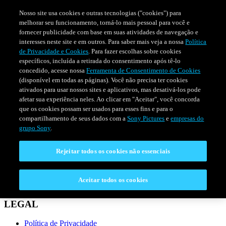
Nosso site usa cookies e outras tecnologias ("cookies") para
melhorar seu funcionamento, torná-lo mais pessoal para você e
fornecer publicidade com base em suas atividades de navegação e
interesses neste site e em outros. Para saber mais veja a nossa
Política
de Privacidade e Cookies
. Para fazer escolhas sobre cookies
específicos, incluída a retirada do consentimento após tê-lo
concedido, acesse nossa
Ferramenta de Consentimento de Cookies
(disponível em todas as páginas). Você não precisa ter cookies
ativados para usar nossos sites e aplicativos, mas desativá-los pode
afetar sua experiência neles. Ao clicar em "Aceitar", você concorda
que os cookies possam ser usados para esses fins e para o
compartilhamento de seus dados com a
Sony Pictures
e
empresas do
SÉRIES
PROGRAMAÇÃO
grupo Sony
.
Rejeitar todos os cookies não essenciais
CONECTAR
Fale Conosco
Aceitar todos os cookies
Perguntas Frequentes
LEGAL
Política de Privacidade