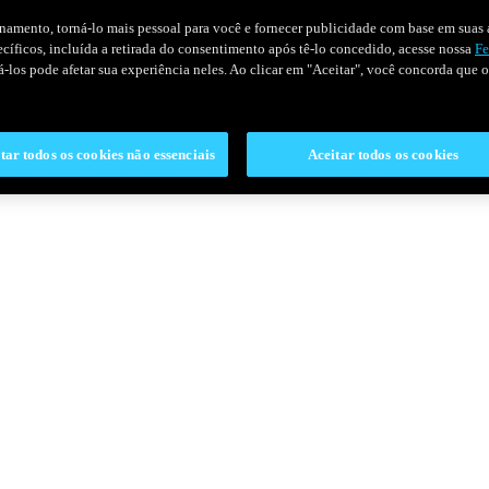
onamento, torná-lo mais pessoal para você e fornecer publicidade com base em suas a
pecíficos, incluída a retirada do consentimento após tê-lo concedido, acesse nossa
Fe
ivá-los pode afetar sua experiência neles. Ao clicar em "Aceitar", você concorda que
tar todos os cookies não essenciais
Aceitar todos os cookies