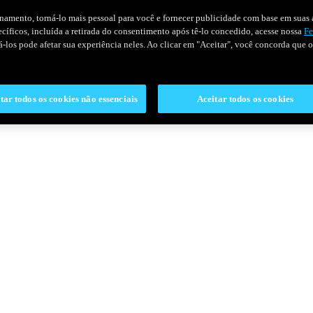
onamento, torná-lo mais pessoal para você e fornecer publicidade com base em suas a
pecíficos, incluída a retirada do consentimento após tê-lo concedido, acesse nossa
Fe
ivá-los pode afetar sua experiência neles. Ao clicar em "Aceitar", você concorda que
tar todos os cookies não essenciais
Aceitar todos os cookies