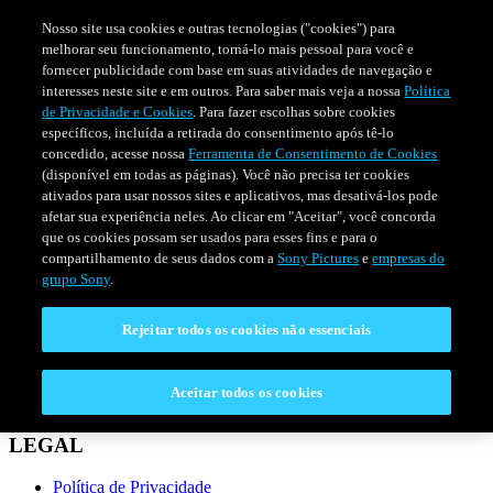
Nosso site usa cookies e outras tecnologias ("cookies") para
melhorar seu funcionamento, torná-lo mais pessoal para você e
fornecer publicidade com base em suas atividades de navegação e
interesses neste site e em outros. Para saber mais veja a nossa
Política
de Privacidade e Cookies
. Para fazer escolhas sobre cookies
específicos, incluída a retirada do consentimento após tê-lo
concedido, acesse nossa
Ferramenta de Consentimento de Cookies
(disponível em todas as páginas). Você não precisa ter cookies
ativados para usar nossos sites e aplicativos, mas desativá-los pode
afetar sua experiência neles. Ao clicar em "Aceitar", você concorda
que os cookies possam ser usados para esses fins e para o
compartilhamento de seus dados com a
Sony Pictures
e
empresas do
SÉRIES
PROGRAMAÇÃO
grupo Sony
.
Rejeitar todos os cookies não essenciais
CONECTAR
Fale Conosco
Aceitar todos os cookies
Perguntas Frequentes
LEGAL
Política de Privacidade