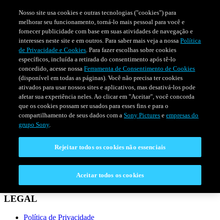
Nosso site usa cookies e outras tecnologias ("cookies") para
melhorar seu funcionamento, torná-lo mais pessoal para você e
fornecer publicidade com base em suas atividades de navegação e
interesses neste site e em outros. Para saber mais veja a nossa
Política
de Privacidade e Cookies
. Para fazer escolhas sobre cookies
específicos, incluída a retirada do consentimento após tê-lo
concedido, acesse nossa
Ferramenta de Consentimento de Cookies
(disponível em todas as páginas). Você não precisa ter cookies
ativados para usar nossos sites e aplicativos, mas desativá-los pode
afetar sua experiência neles. Ao clicar em "Aceitar", você concorda
que os cookies possam ser usados para esses fins e para o
compartilhamento de seus dados com a
Sony Pictures
e
empresas do
SÉRIES
PROGRAMAÇÃO
grupo Sony
.
Rejeitar todos os cookies não essenciais
CONECTAR
Fale Conosco
Aceitar todos os cookies
Perguntas Frequentes
LEGAL
Política de Privacidade