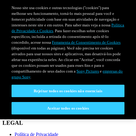
Nosso site usa cookies e outras tecnologias ("cookies") para
melhorar seu funcionamento, torná-lo mais pessoal para você e
fornecer publicidade com base em suas atividades de navegação e
interesses neste site e em outros. Para saber mais veja a nossa
Política
de Privacidade e Cookies
. Para fazer escolhas sobre cookies
específicos, incluída a retirada do consentimento após tê-lo
concedido, acesse nossa
Ferramenta de Consentimento de Cookies
(disponível em todas as páginas). Você não precisa ter cookies
ativados para usar nossos sites e aplicativos, mas desativá-los pode
afetar sua experiência neles. Ao clicar em "Aceitar", você concorda
que os cookies possam ser usados para esses fins e para o
compartilhamento de seus dados com a
Sony Pictures
e
empresas do
SÉRIES
PROGRAMAÇÃO
grupo Sony
.
Rejeitar todos os cookies não essenciais
CONECTAR
Fale Conosco
Aceitar todos os cookies
Perguntas Frequentes
LEGAL
Política de Privacidade