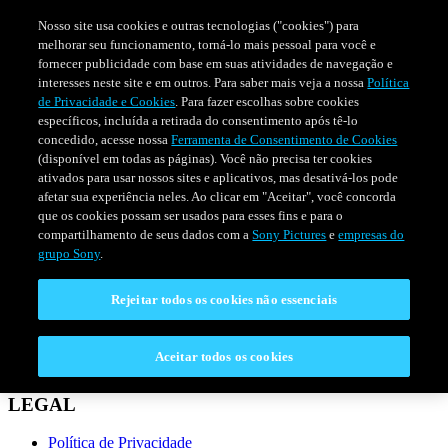
Nosso site usa cookies e outras tecnologias ("cookies") para
melhorar seu funcionamento, torná-lo mais pessoal para você e
fornecer publicidade com base em suas atividades de navegação e
interesses neste site e em outros. Para saber mais veja a nossa
Política
de Privacidade e Cookies
. Para fazer escolhas sobre cookies
específicos, incluída a retirada do consentimento após tê-lo
concedido, acesse nossa
Ferramenta de Consentimento de Cookies
(disponível em todas as páginas). Você não precisa ter cookies
ativados para usar nossos sites e aplicativos, mas desativá-los pode
afetar sua experiência neles. Ao clicar em "Aceitar", você concorda
que os cookies possam ser usados para esses fins e para o
compartilhamento de seus dados com a
Sony Pictures
e
empresas do
SÉRIES
PROGRAMAÇÃO
grupo Sony
.
Rejeitar todos os cookies não essenciais
CONECTAR
Fale Conosco
Aceitar todos os cookies
Perguntas Frequentes
LEGAL
Política de Privacidade